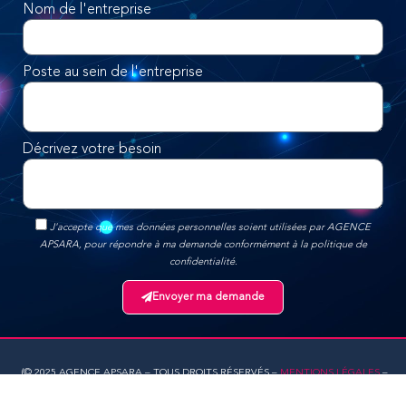
Nom de l'entreprise
Poste au sein de l'entreprise
Décrivez votre besoin
J'accepte que mes données personnelles soient utilisées par AGENCE
APSARA, pour répondre à ma demande conformément à la politique de
confidentialité.
Envoyer ma demande
Alternative:
(© 2025 AGENCE APSARA – TOUS DROITS RÉSERVÉS –
MENTIONS LÉGALES
–
POLITIQUE DE CONFIDENTIALITÉ
–
CGU
–
CGV
–
COOKIES
–
NOS PARTENAIRES
Notre agence Web marketing et Communication AGENCE APSARA, basée sur